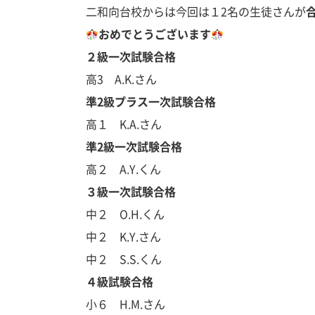
二和向台校からは今回は１2名の生徒さんが
おめでとうございます
２級一次試験合格
高3 A.K.さん
準2級プラス一次試験合格
高１ K.A.さん
準2級一次試験合格
高２ A.Y.くん
３級一次試験合格
中２ O.H.くん
中２ K.Y.さん
中２ S.S.くん
４級試験合格
小６ H.M.さん