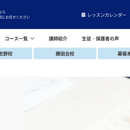
なら
レッスンカレンダー
院にお任せください
コース一覧
講師紹介
生徒・保護者の声
コース一覧
小学生コース
中学生コース
高校生コース
キッズコース
一般コース
帰国生コース
志野校
勝田台校
幕張