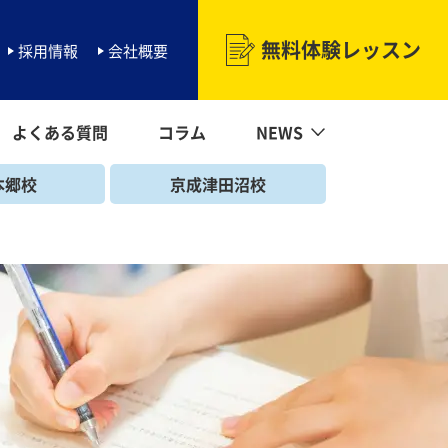
無料体験レッスン
採用情報
会社概要
よくある質問
コラム
NEWS
NEWS一覧
海浜幕張校
マーガレットNEWS
北習志野校
勝田台校
幕張本郷校
京成津田沼校
二和向台校
本郷校
京成津田沼校