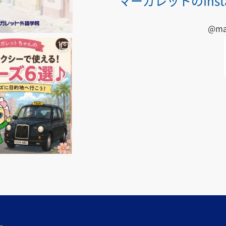
マーガレットの
In
@mar