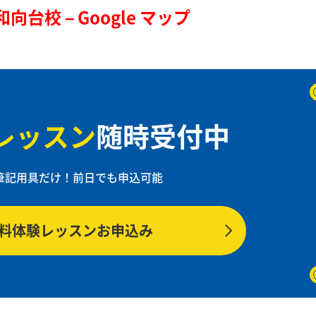
校 – Google マップ
レッスン
随時受付中
筆記用具だけ！
前日でも申込可能
料体験レッスンお申込み