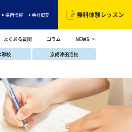
無料体験レッスン
採用情報
会社概要
よくある質問
コラム
NEWS
NEWS一覧
海浜幕張校
マーガレットNEWS
北習志野校
勝田台校
幕張本郷校
京成津田沼校
二和向台校
本郷校
京成津田沼校