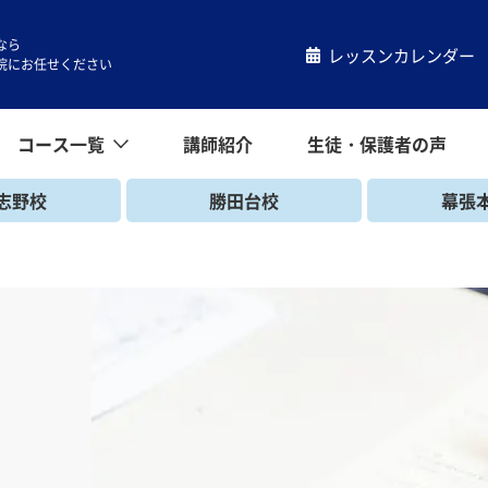
なら
レッスンカレンダー
院にお任せください
コース一覧
講師紹介
生徒・保護者の声
コース一覧
小学生コース
中学生コース
高校生コース
キッズコース
一般コース
帰国生コース
志野校
勝田台校
幕張