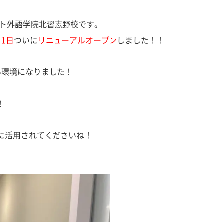
ット外語学院北習志野校です。
月1日
ついに
リニューアルオープン
しました！！
い環境になりました！
！
に活用されてくださいね！