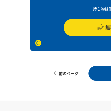
持ち物は
無
前のページ