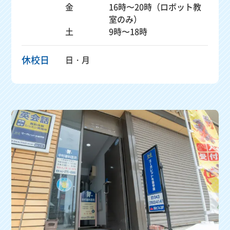
金
16時〜20時（ロボット教
室のみ）
土
9時〜18時
休校日
日・月