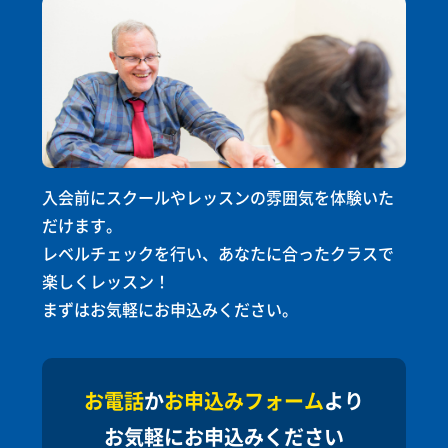
入会前にスクールやレッスンの雰囲気を体験いた
Dana Buck
だけます。
Isabel Lim
Isabel Lim
Paul Brankow
Paul Brankow
レベルチェックを行い、あなたに合ったクラスで
デイナ・バック
イザベル リン
イザベル リン
楽しくレッスン！
ポール ブランコ
勤務年数：24年（2002年
ポール ブランコ
勤務年数：2年（2024年
勤務年数：2年（2024年
Noah Warren
まずはお気軽にお申込みください。
勤務年数：1年（2025年
より）
勤務年数：1年（2025年
より）
より）
より）
より）
ノア・ワレン
勤務年数：0年（2026年
プロフィール
お電話
か
お申込みフォーム
より
より）
プロフィール
プロフィール
プロフィール
プロフィール
大学で演劇とコミュニケーションを学び、2002年
お気軽にお申込みください
東京・中国・シンガポール等の英会話スクールで
東京・中国・シンガポール等の英会話スクールで