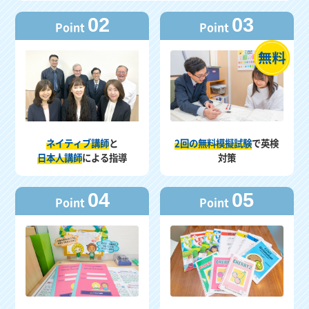
02
03
Point
Point
ネイティブ講師
と
2回の無料模擬試験
で英検
日本人講師
による指導
対策
04
05
Point
Point