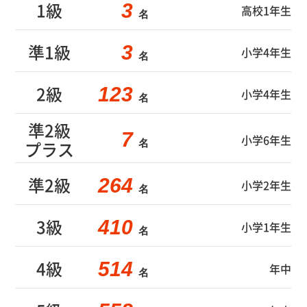
1級
3
高校1年生
名
準1級
3
小学4年生
名
2級
123
小学4年生
名
準2級
7
小学6年生
プラス
名
準2級
264
小学2年生
名
3級
410
小学1年生
名
4級
514
年中
名