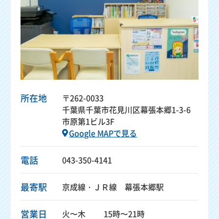
所在地
〒262-0033
千葉県千葉市花見川区幕張本郷1-3-6
市原第1ビル3F
Google MAPで見る
電話
043-350-4141
最寄駅
京成線・ＪＲ線 幕張本郷駅
営業日
火〜木
15時〜21時