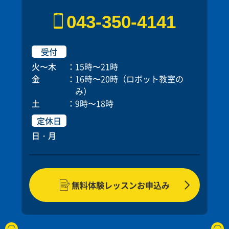
大学院修了後、幼児から大学生まで幅広い生徒に
より当学院講師。
大学院修了後、幼児から大学生まで幅広い生徒に
指導経験を積む。
指導経験を積む。
プロフィール
英語を指導。
英語を指導。
043-350-4141
2024年より当学院講師。
2024年より当学院講師。
メッセージ
アメリカの大学でコミュニケーション学や英語教
メッセージ
メッセージ
育法を学びました。日本を含め、海外での英語指
私はどの生徒も出来るだけ多くレッスンに参加で
メッセージ
メッセージ
受付
導経験を積んできました。スポーツが大好きな優
分からない所は一緒に考え、ひらめきを英語で伝
きるチャンスを与えられるように気を付けていま
分からない所は一緒に考え、ひらめきを英語で伝
火〜木
15時〜21時
日本も日本の食べ物も大好きです。旅行すること
日本も日本の食べ物も大好きです。旅行すること
しく明るい先生です。
えられるようになってもらいたいです。
す。
えられるようになってもらいたいです。
金
16時〜20時（ロボット教室の
も好きです。
も好きです。
自分の言葉で世界と話そう——それが私の願いで
そうすれば、生徒たちは、面白く楽しい方法を使
自分の言葉で世界と話そう——それが私の願いで
み）
一緒に楽しく英語を学びましょう。待っていま
一緒に楽しく英語を学びましょう。待っていま
土
9時〜18時
す。
いながら、レッスンの題材をきちんと理解できる
す。
す！
す！
ようになります。
定休日
日・月
無料体験レッスンお申込み