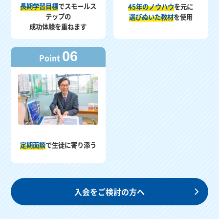
長期学習目標
でスモールス
45年のノウハウ
を元に
テップの
選びぬいた教材
を使用
成功体験を重ねます
06
Point
定期面談
で生徒に寄り添う
入会をご検討の方へ