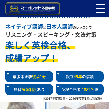
幕張本郷校
マーガレット外語学院
ネイティブ講師
日本人講師
と
のレッスンで
リスニング・スピーキング・文法対策
楽しく英検合格、
成績アップ！
幕張本郷駅
徒歩1分
設立
49年
の信頼
無料
振替制度
あり
英検合格者
1882名
※
※2017年度第1回～
2026年度第1回(1次試験）