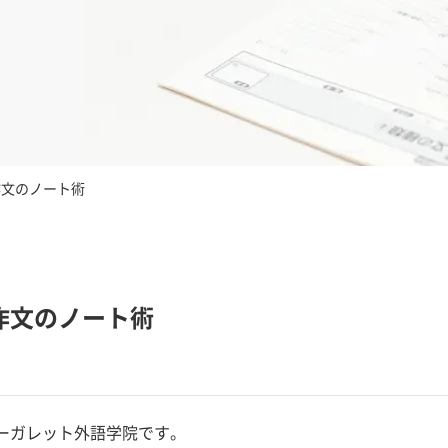
作文のノート術
作文のノート術
ーガレット外語学院です。