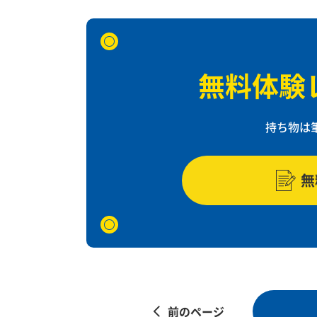
無料体験
持ち物は
無
前のページ