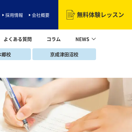
無料体験レッスン
採用情報
会社概要
よくある質問
コラム
NEWS
NEWS一覧
海浜幕張校
マーガレットNEWS
北習志野校
勝田台校
幕張本郷校
京成津田沼校
二和向台校
本郷校
京成津田沼校