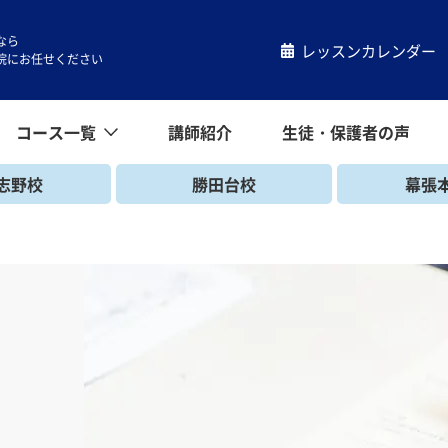
なら
レッスンカレンダー
院にお任せください
コース一覧
講師紹介
生徒・保護者の声
コース一覧
小学生コース
中学生コース
高校生コース
キッズコース
一般コース
帰国生コース
志野校
勝田台校
幕張