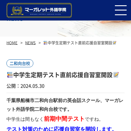
NEWS
HOME
NEWS
中学生定期テスト直前応援自習室開設
二和向台校
中学生定期テスト直前応援自習室開設
公開：2024.05.30
千葉県船橋市二和向台駅前の英会話スクール、マーガレ
ット外語学院二和向台校です。
前期中間
テスト
中学生は間もなく
ですね。
テスト対策のために応援自習室を開設します。