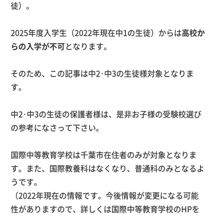
徒）。
2025年度入学生（
2022
年現在中
1
の生徒）からは
高校か
らの入学が不可
となります。
そのため、この記事は中
2
･中
3
の生徒様対象となりま
す。
中
2
･中
3
の生徒の保護者様は、是非お子様の受験校選び
の参考になさって下さい。
国際中等教育学校は千葉市在住者のみが対象となりま
す。また、国際教養科はなくなり、普通科のみとなるよ
うです。
（
2022
年現在の情報です。今後情報が変更になる可能
性がありますので、詳しくは国際中等教育学校の
HP
を