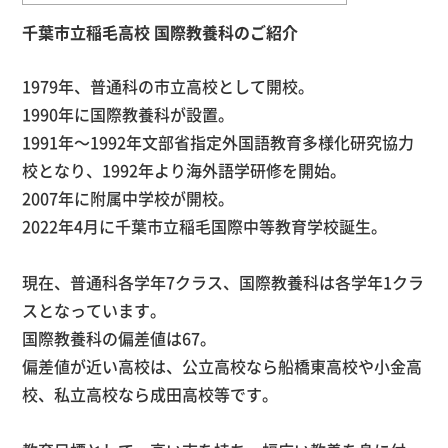
千葉市立稲毛高校 国際教養科のご紹介
1979年、普通科の市立高校として開校。
1990年に国際教養科が設置。
1991年～
1992
年文部省指定外国語教育多様化研究協力
校となり、
1992
年より海外語学研修を開始。
2007年に附属中学校が開校。
2022年
4
月に千葉市立稲毛国際中等教育学校誕生。
現在、普通科各学年
7
クラス、国際教養科は各学年
1
クラ
スとなっています。
国際教養科の偏差値は
67
。
偏差値が近い高校は、公立高校なら船橋東高校や小金高
校、私立高校なら成田高校等です。