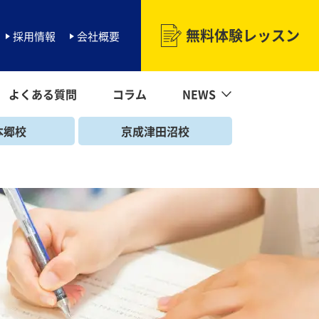
無料体験レッスン
採用情報
会社概要
よくある質問
コラム
NEWS
NEWS一覧
海浜幕張校
マーガレットNEWS
北習志野校
勝田台校
幕張本郷校
京成津田沼校
二和向台校
本郷校
京成津田沼校