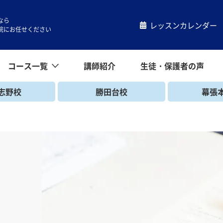
なら
レッスンカレンダー
院にお任せください
コース一覧
講師紹介
生徒・保護者の声
コース一覧
小学生コース
中学生コース
高校生コース
キッズコース
一般コース
帰国生コース
志野校
勝田台校
幕張