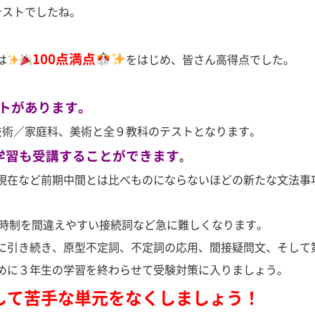
テストでしたね。
。
100点満点
は
をはじめ、皆さん高得点でした。
トがあります。
技術／家庭科、美術と全９教科のテストとなります。
学習も受講することができます
。
現在など前期中間とは比べものにならないほどの新たな文法事
構文、時制を間違えやすい接続詞など急に難しくなります。
に引き続き、原型不定詞、不定詞の応用、間接疑問文、そして
めに３年生の学習を終わらせて受験対策に入りましょう。
して苦手な単元をなくしましょう！