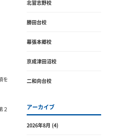
北習志野校
勝田台校
幕張本郷校
京成津田沼校
項を
二和向台校
アーカイブ
第２
2026年8月
(4)