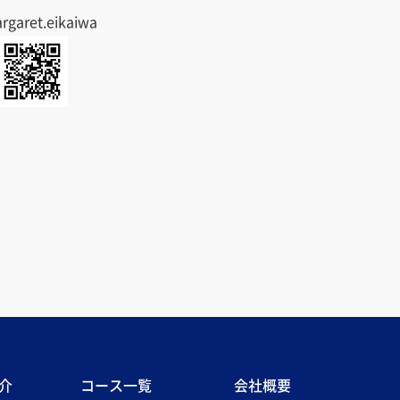
garet.eikaiwa
介
コース一覧
会社概要