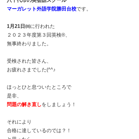
八千代市の英会話スクール
マーガレット外語学院勝田台校
です。

1月21日㈰
に行われた

２０２３年度第３回英検®、

無事終わりました。

受検された皆さん、

お疲れさまでした(^^♪

ほっとひと息ついたところで

問題の解き直し
をしましょう！

それにより

合格に達しているのでは？！
