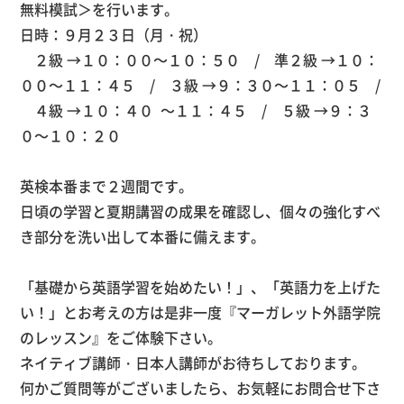
無料模試＞を行います。
日時：９月２３日（月・祝）
２級 →１０：００～１０：５０ / 準２級 →１０：
００～１１：４５ / ３級 →９：３０～１１：０５ /
４級 →１０：４０ ～１１：４５ / ５級 →９：３
０～１０：２０
英検本番まで２週間です。
日頃の学習と夏期講習の成果を確認し、個々の強化すべ
き部分を洗い出して本番に備えます。
「基礎から英語学習を始めたい！」、「英語力を上げた
い！」とお考えの方は是非一度『マーガレット外語学院
のレッスン』をご体験下さい。
ネイティブ講師・日本人講師がお待ちしております。
何かご質問等がございましたら、お気軽にお問合せ下さ