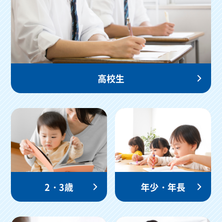
高校生
2・3歳
年少・年長