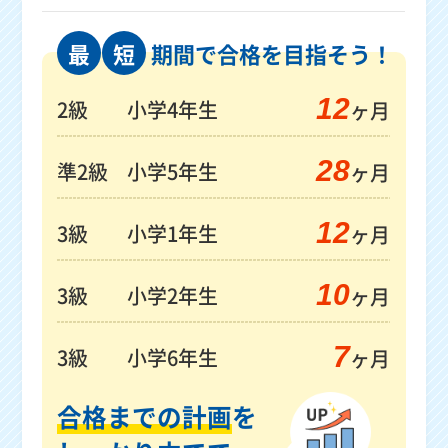
最
短
期間で合格を目指そう！
12
2級
小学4年生
ヶ月
28
準2級
小学5年生
ヶ月
12
3級
小学1年生
ヶ月
10
3級
小学2年生
ヶ月
7
3級
小学6年生
ヶ月
合格までの計画
を