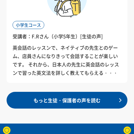
大学院修了後、幼児から大学生まで幅広い生徒に
より当学院講師。
2001年より当学院の教務主任として、新人研修、
指導経験を積む。
校、英会話スクールなどで指導経験を積んできま
験。
指導経験を積む。
校、英会話スクールなどで指導経験を積んできま
プロフィール
英語を指導。
レッスン改善のアドバイス等も担当。
企業や教育機関で多くの経験を持っています。
2024年より当学院講師。
した。
2009年に英語教師上級資格取得。
2024年より当学院講師。
した。
メッセージ
アメリカの大学でコミュニケーション学や英語教
2012年より当学院講師。
メッセージ
メッセージ
メッセージ
小学生コース
育法を学びました。日本を含め、海外での英語指
私はどの生徒も出来るだけ多くレッスンに参加で
メッセージ
メッセージ
メッセージ
メッセージ
導経験を積んできました。スポーツが大好きな優
分からない所は一緒に考え、ひらめきを英語で伝
きるチャンスを与えられるように気を付けていま
私は教材を読み込んで徹底的に準備をしていま
分からないことは気軽に聞いてくださいね。
受講者：F.Rさん（小学5年生）
[生徒の声]
メッセージ
日本も日本の食べ物も大好きです。旅行すること
生徒一人一人の気持ちに寄り添い、やる気を引き
日本も日本の食べ物も大好きです。旅行すること
生徒一人一人の気持ちに寄り添い、やる気を引き
しく明るい先生です。
えられるようになってもらいたいです。
す。
す。それによって、生徒の学びたいという気持ち
一緒に声に出して練習して、日常のことを英語で
英会話のレッスンで、ネイティブの先生とのゲー
も好きです。
出すことを大切にしています。
私は、どの生徒にも、居心地がよく安心して英語
も好きです。
出すことを大切にしています。
自分の言葉で世界と話そう——それが私の願いで
そうすれば、生徒たちは、面白く楽しい方法を使
に応えられるという自信を持つことができます。
話せるようになりましょう。
ム、店員さんになりきって会話することが楽しい
一緒に楽しく英語を学びましょう。待っていま
明るく元気なレッスンで、生徒の「できた！」を
を話せ、交流を楽しめる場所だと感じてもらいた
一緒に楽しく英語を学びましょう。待っていま
明るく元気なレッスンで、生徒の「できた！」を
す。
いながら、レッスンの題材をきちんと理解できる
教材を教える時はテキストを閉じ、アクティビテ
です。 それから、日本人の先生に英会話のレッス
す！
サポートします。
いと思っています。
す！
サポートします。
ようになります。
ィや見本を使いながら教えます。実際、子供たち
ンで習った英文法を詳しく教えてもらえる・・・
のクラスでは、テキストは閉じたままのことがほ
とんどです。
もっと生徒・保護者の声を読む