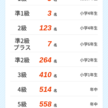
準1級
3
小学4年生
名
2級
123
小学4年生
名
準2級
7
小学6年生
プラス
名
準2級
264
小学2年生
名
3級
410
小学1年生
名
4級
514
年中
名
5級
558
年中
名