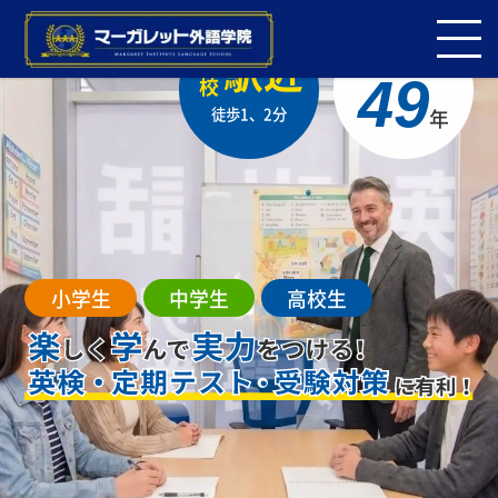
設立
駅近
全
49
校
徒歩1、2分
年
小学生
中学生
高校生