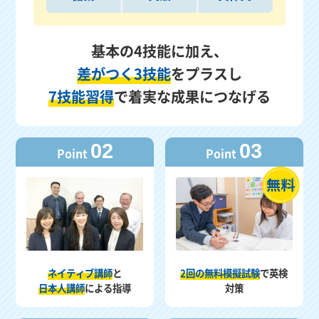
基本の4技能に加え、
差がつく3技能
をプラスし
7技能習得
で着実な成果につなげる
02
03
Point
Point
ネイティブ講師
と
2回の無料模擬試験
で英検
日本人講師
による指導
対策