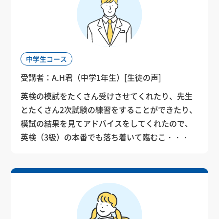
中学生コース
受講者：A.H君（中学1年生）
[生徒の声]
Jason Sasiela
英検の模試をたくさん受けさせてくれたり、先生
ジェイソン・サシエラ
とたくさん2次試験の練習をすることができたり、
Dana Buck
勤務年数：25年（2001年
Isabel Lim
Richard Wren
Rene Dudragne
Isabel Lim
Richard Wren
模試の結果を見てアドバイスをしてくれたので、
Paul Brankow
デイナ・バック
より）
イザベル リン
リチャード レン
レネイ・ドュッドラン
イザベル リン
リチャード レン
英検（3級）の本番でも落ち着いて臨むこ・・・
Paul Brandenburger
ポール ブランコ
勤務年数：24年（2002年
勤務年数：2年（2024年
勤務年数：0年（2026年
勤務年数：14年（2012年
勤務年数：2年（2024年
勤務年数：0年（2026年
Noah Warren
ポール ブランデンバー
勤務年数：1年（2025年
より）
より）
より）
より）
より）
より）
プロフィール
ガー
より）
ノア・ワレン
勤務年数：1年（2025年
1992年にJETプログラムで来日し、鹿児島県に赴
勤務年数：0年（2026年
プロフィール
より）
任。
より）
プロフィール
プロフィール
プロフィール
プロフィール
プロフィール
プロフィール
大学で演劇とコミュニケーションを学び、2002年
その後6年間、韓国・カナダにて英語講師
東京・中国・シンガポール等の英会話スクールで
日本のインターナショナルスクールや公立小学
カナダにて英語教師経験、ホテルでの勤務等を経
東京・中国・シンガポール等の英会話スクールで
日本のインターナショナルスクールや公立小学
プロフィール