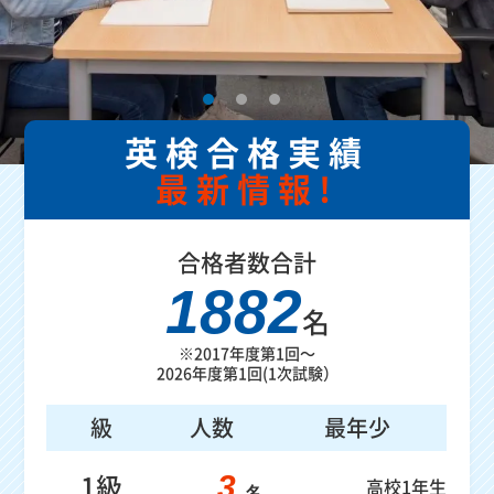
英検合格実績
最新情報!
合格者数
合計
1882
名
※2017年度第1回～
2026年度第1回(1次試験）
級
人数
最年少
1級
3
高校1年生
名