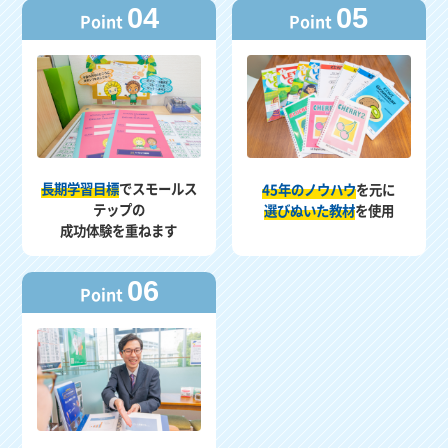
04
05
Point
Point
長期学習目標
でスモールス
45年のノウハウ
を元に
テップの
選びぬいた教材
を使用
成功体験を重ねます
06
Point