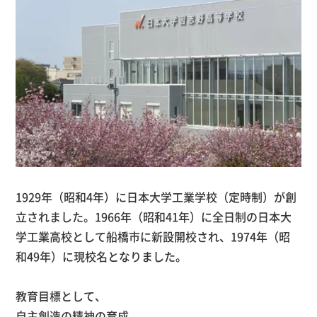
1929年（昭和
4
年）に日本大学工業学校（定時制）が創
立されました。
1966
年（昭和
41
年）に全日制の日本大
学工業高校として船橋市に新設開校され、
1974
年（昭
和
49
年）に現校名となりました。
教育目標として、
自主創造の精神の育成