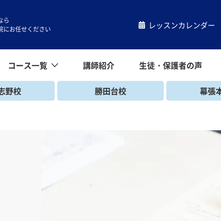
なら
レッスンカレンダー
院にお任せください
コース一覧
講師紹介
生徒・保護者の声
コース一覧
小学生コース
中学生コース
高校生コース
キッズコース
一般コース
帰国生コース
志野校
勝田台校
幕張