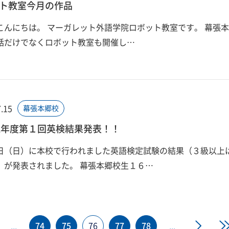
ト教室今月の作品
こんにちは。 マーガレット外語学院ロボット教室です。 幕張
話だけでなくロボット教室も開催し…
.15
幕張本郷校
022年度第１回英検結果発表！！
日（日）に本校で行われました英語検定試験の結果（３級以上
）が発表されました。 幕張本郷校生１６…
74
75
76
77
78
»
»
...
...