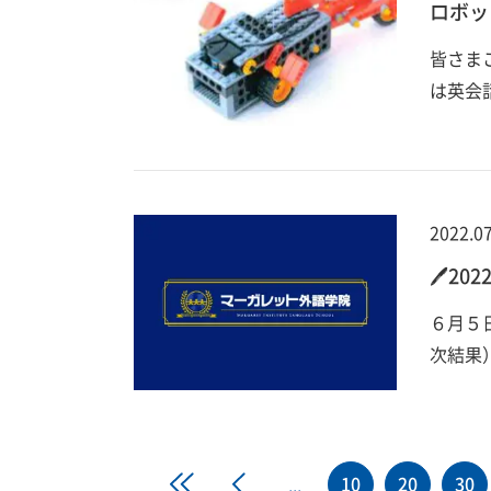
ロボッ
皆さま
は英会
2022.07
🖊2
６月５
次結果
«
«
10
20
30
...