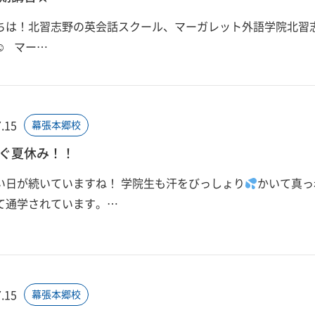
ちは！北習志野の英会話スクール、マーガレット外語学院北習
☺ マー…
.15
幕張本郷校
ぐ夏休み！！
い日が続いていますね！ 学院生も汗をびっしょり
かいて真っ
て通学されています。…
.15
幕張本郷校