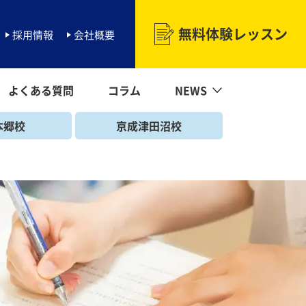
無料体験レッスン
採用情報
会社概要
よくある質問
コラム
NEWS
NEWS一覧
海浜幕張校
マーガレットNEWS
北習志野校
勝田台校
幕張本郷校
京成津田沼校
二和向台校
本郷校
京成津田沼校