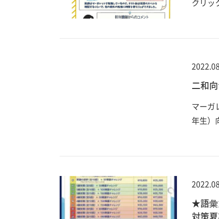
クリッ
2022.08
二和向
マーガ
年生）
2022.08
★語彙
対策夏