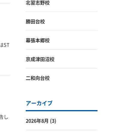
北習志野校
勝田台校
幕張本郷校
はST
京成津田沼校
二和向台校
アーカイブ
告し
2026年8月
(3)