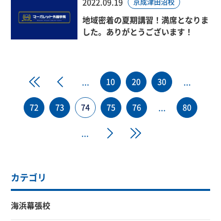
2022.09.19
京成津田沼校
地域密着の夏期講習！満席となりま
した。ありがとうございます！
«
«
10
20
30
...
...
72
73
74
75
76
80
...
»
»
...
カテゴリ
海浜幕張校